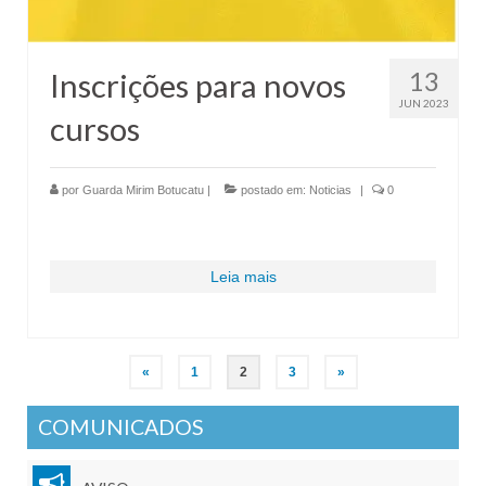
13
Inscrições para novos
JUN 2023
cursos
por
Guarda Mirim Botucatu
|
postado em:
Noticias
|
0
Leia mais
Navegação
«
1
2
3
»
por
COMUNICADOS
posts