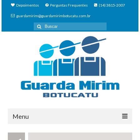
Depoimentos
Perguntas Frequentes
(14) 3815-2007
guardamirim@guardamirimbotucatu.com.br
Buscar
por:
Menu
Home