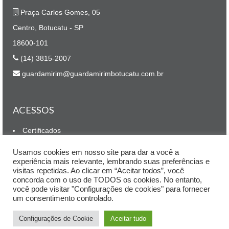
Praça Carlos Gomes, 05
Centro, Botucatu - SP
18600-101
(14) 3815-2007
guardamirim@guardamirimbotucatu.com.br
ACESSOS
Certificados
Inscrição
Usamos cookies em nosso site para dar a você a
experiência mais relevante, lembrando suas preferências e
MÍDIAS SOCIAIS
visitas repetidas. Ao clicar em “Aceitar todos”, você
concorda com o uso de TODOS os cookies. No entanto,
você pode visitar "Configurações de cookies" para fornecer
Facebook
um consentimento controlado.
Configurações de Cookie
Aceitar tudo
© 2026 Guarda Mirim