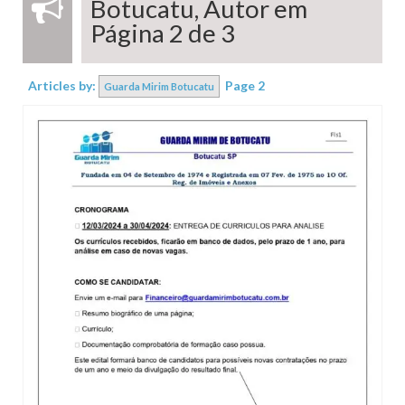
Botucatu, Autor em
Quem Somos
Página 2 de 3
Programas
Articles by:
Page 2
Guarda Mirim Botucatu
Capacitação profissional
Educação
Programa cultural
Parceiros
Notícias
Contato
Comunicados
Transparência
2025